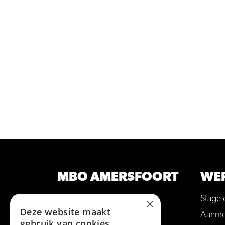
MBO AMERSFOORT
WE
Opleidingen
Stage 
×
Deze website maakt
Contact
Aanmel
gebruik van cookies.