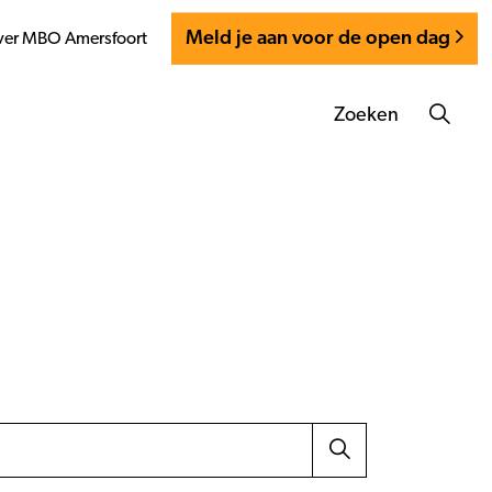
Meld je aan voor de open dag
er MBO Amersfoort
Zoeken