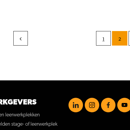
1
2
RKGEVERS
en leerwerkplekken
https://www.linkedin.com
https://www.insta
https://ww
http
den stage- of leerwerkplek