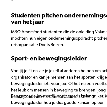
Studenten pitchen ondernemings
van het jaar
MBO Amersfoort studenten die de opleiding Vakm
mochten hun eigen ondernemingsopdracht pitchen b
reisorganisatie Doets Reizen.
Sport- en bewegingsleider
Voel jij je fit en zie je jezelf al anderen helpen om 
organisator en kan je mensen aan het sporten krijge
bewegingsleider iets voor jou. Of het nu een voetbal
het leuk om mensen in beweging te brengen. Jong of
Een gezonde levensstijl wordt steeds belangrijker.
maakt je niet uit. Als er maar actie in zit!
bewegingsleider heb je dus goede kansen op een l