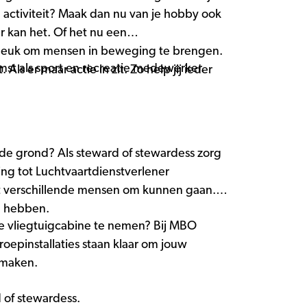
 activiteit? Maak dan nu van je hobby ook
r kan het. Of het nu een
het leuk om mensen in beweging te brengen.
mst als sport en recreatie medewerker.
 Als er maar actie in zit. Zo help jij ieder
de grond? Als steward of stewardess zorg
ing tot Luchtvaartdienstverlener
met verschillende mensen om kunnen gaan.
en hebben.
hte vliegtuigcabine te nemen? Bij MBO
epinstallaties staan klaar om jouw
 maken.
d of stewardess.