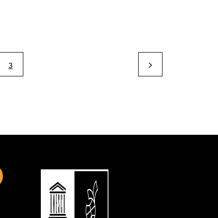
3
/school/mboamersfoort
gram.com/mboamersfoort/
w.facebook.com/MBOAmersfoort
s://www.youtube.com/channel/UCQTy6iqLXu4Q6_ZT-7