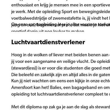
enthousiast en krijg je mensen mee in een sportieve
je werk. Met de opleiding Sport en bewegingsleide
voetbalwedstrijdje of zwemestafette is, jij vindt 
Op onze sportopleiding leer je alles voor een toeko
Jong en oud, beginners of pro’s; dat maakt je niet uit.
sportief dagje uit nog leuker te maken.
Luchtvaartdienstverlener
Hoog in de wolken of liever met beiden benen aan 
jij voor een aangename en veilige vlucht. De opleid
(steward(ess)) is er voor die studenten die goed 
Die beleefd en zakelijk zijn en altijd alles in de gat
Kun jij niet wachten om eens een kijkje in onze ec
Amersfoort kan het! Balies, een bagageband en omro
opleiding tot luchtvaartdienstverlener compleet te
Met dit diploma op zak ga je aan de slag als stewar