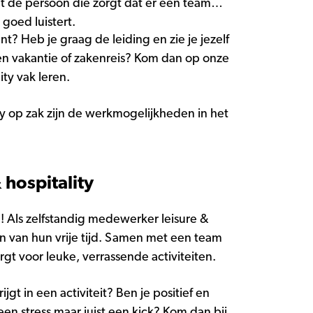
ent de persoon die zorgt dat er een team
 goed luistert.
nt? Heb je graag de leiding en zie je jezelf
een vakantie of zakenreis? Kom dan op onze
ity vak leren.
y op zak zijn de werkmogelijkheden in het
hospitality
! Als zelfstandig medewerker leisure &
en van hun vrije tijd. Samen met een team
gt voor leuke, verrassende activiteiten.
t in een activiteit? Ben je positief en
en stress maar juist een kick? Kom dan bij