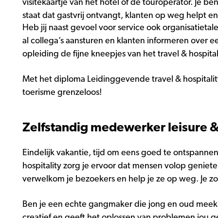
visitekaartje van het hotel of de touroperator. Je b
staat dat gastvrij ontvangt, klanten op weg helpt en
Heb jij naast gevoel voor service ook organisatietale
al collega’s aansturen en klanten informeren over 
opleiding de fijne kneepjes van het travel & hospital
Met het diploma Leidinggevende travel & hospitalit
toerisme grenzeloos!
Zelfstandig medewerker leisure & 
Eindelijk vakantie, tijd om eens goed te ontspannen
hospitality zorg je ervoor dat mensen volop geniet
verwelkom je bezoekers en help je ze op weg. Je zor
Ben je een echte gangmaker die jong en oud meekrijg
creatief en geeft het oplossen van problemen jou ge