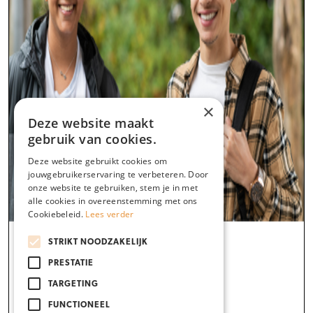
×
Deze website maakt
gebruik van cookies.
Deze website gebruikt cookies om
jouwgebruikerservaring te verbeteren. Door
onze website te gebruiken, stem je in met
alle cookies in overeenstemming met ons
Cookiebeleid.
Lees verder
Hoe werkt het MBO
STRIKT NOODZAKELIJK
PRESTATIE
Aanmelden opleiding
TARGETING
Alles op een rijtje
FUNCTIONEEL