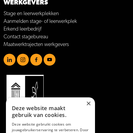
WERKGEVERS
Stage en leerwerkplekken
Aanmelden stage- of leerwerkplek
Erkend leerbedrijf
Contact stagebureau
Maatwerktrajecten werkgevers
https://www.linkedin.com/school/mboamersfoort
https://www.instagram.com/mboamersfoort/
https://www.facebook.com/MBOAmersfoort
https://www.youtube.com/channel/UCQTy6iqL
×
Deze website maakt
gebruik van cookies.
Deze website gebruikt cookies om
jouwgebruikerservaring te verbeteren. Door