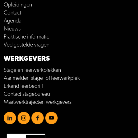
Opleidingen
Contact
Agenda
Nieuws
Praktische informatie
Veelgestelde vragen
WERKGEVERS
Stage en leerwerkplekken
Aanmelden stage- of leerwerkplek
Erkend leerbedrijf
Contact stagebureau
Maatwerktrajecten werkgevers
https://www.linkedin.com/school/mboamersfoort
https://www.instagram.com/mboamersfoort/
https://www.facebook.com/MBOAmersfoort
https://www.youtube.com/channel/UCQTy6iqL