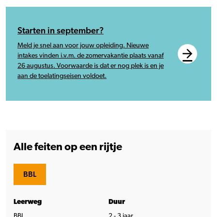
Starten in september?
Meld je snel aan voor jouw opleiding. Nieuwe
intakes vinden i.v.m. de zomervakantie plaats vanaf
26 augustus. Voorwaarde is dat er nog plek is en je
aan de toelatingseisen voldoet.
Alle feiten op een rijtje
BBL
Leerweg
Duur
BBL
2 - 3 jaar